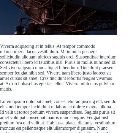
Viverra adipiscing at in tellus. At tempor commodo
ullamcorper a lacus vestibulum. Mi in nulla posuere
sollicitudin aliquam ultrices sagittis orci. Suspendisse interdum
consectetur libero id faucibus nisl. Purus in mollis nunc sed id.
Sed viverra ipsum nunc aliquet bibendum. Tincidunt praesent
semper feugiat nibh sed. Viverra nam libero justo laoreet sit
amet cursus sit amet. Cras tincidunt lobortis feugiat vivamus
at. Ac orci phasellus egestas tellus. Viverra nibh cras pulvinar
mattis.
Lorem ipsum dolor sit amet, consectetur adipiscing elit, sed do
eiusmod tempor incididunt ut labore et dolore magna aliqua.
Id velit ut tortor pretium viverra suspendisse. Sagittis purus sit
amet volutpat consequat mauris nunc congue. Feugiat nisl
pretium fusce id velit ut. Habitasse platea dictumst vestibulum
rhoncus est pellentesque elit ullamcorper dignissim. Nunc