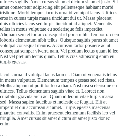
ultrices sagittis. Amet cursus sit amet dictum sit amet justo. Sit
amet consectetur adipiscing elit pellentesque habitant morbi
tristique. Morbi tempus iaculis urna id volutpat lacus. Ultrices
eros in cursus turpis massa tincidunt dui ut. Massa placerat
duis ultricies lacus sed turpis tincidunt id aliquet. Venenatis
tellus in metus vulputate eu scelerisque felis imperdiet.
Aliquam sem et tortor consequat id porta nibh. Tempor orci eu
lobortis elementum nibh tellus. Quisque sagittis purus sit amet
volutpat consequat mauris. Accumsan tortor posuere ac ut
consequat semper viverra nam. Vel pretium lectus quam id leo.
Nisl vel pretium lectus quam. Tellus cras adipiscing enim eu
turpis egestas.
Iaculis urna id volutpat lacus laoreet. Diam ut venenatis tellus
in metus vulputate. Elementum tempus egestas sed sed risus.
Mollis aliquam ut porttitor leo a diam. Nisl nisi scelerisque eu
ultrices. Tellus elementum sagittis vitae et. Laoreet non
curabitur gravida arcu ac. Quam id leo in vitae turpis massa
sed. Massa sapien faucibus et molestie ac feugiat. Elit at
imperdiet dui accumsan sit amet. Turpis egestas maecenas
pharetra convallis. Enim praesent elementum facilisis leo vel
fringilla. Amet cursus sit amet dictum sit amet justo donec
enim.