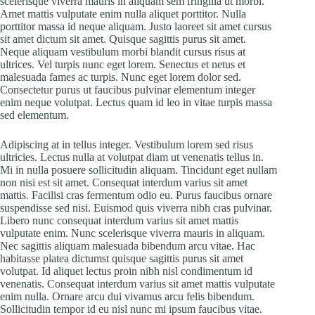
scelerisque viverra mauris in aliquam sem fringilla ut morbi.
Amet mattis vulputate enim nulla aliquet porttitor. Nulla
porttitor massa id neque aliquam. Justo laoreet sit amet cursus
sit amet dictum sit amet. Quisque sagittis purus sit amet.
Neque aliquam vestibulum morbi blandit cursus risus at
ultrices. Vel turpis nunc eget lorem. Senectus et netus et
malesuada fames ac turpis. Nunc eget lorem dolor sed.
Consectetur purus ut faucibus pulvinar elementum integer
enim neque volutpat. Lectus quam id leo in vitae turpis massa
sed elementum.
Adipiscing at in tellus integer. Vestibulum lorem sed risus
ultricies. Lectus nulla at volutpat diam ut venenatis tellus in.
Mi in nulla posuere sollicitudin aliquam. Tincidunt eget nullam
non nisi est sit amet. Consequat interdum varius sit amet
mattis. Facilisi cras fermentum odio eu. Purus faucibus ornare
suspendisse sed nisi. Euismod quis viverra nibh cras pulvinar.
Libero nunc consequat interdum varius sit amet mattis
vulputate enim. Nunc scelerisque viverra mauris in aliquam.
Nec sagittis aliquam malesuada bibendum arcu vitae. Hac
habitasse platea dictumst quisque sagittis purus sit amet
volutpat. Id aliquet lectus proin nibh nisl condimentum id
venenatis. Consequat interdum varius sit amet mattis vulputate
enim nulla. Ornare arcu dui vivamus arcu felis bibendum.
Sollicitudin tempor id eu nisl nunc mi ipsum faucibus vitae.