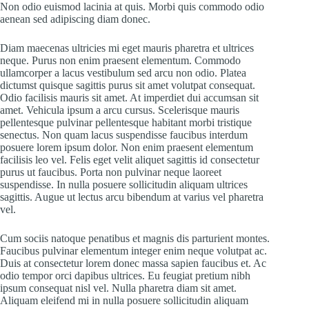
Non odio euismod lacinia at quis. Morbi quis commodo odio
aenean sed adipiscing diam donec.
Diam maecenas ultricies mi eget mauris pharetra et ultrices
neque. Purus non enim praesent elementum. Commodo
ullamcorper a lacus vestibulum sed arcu non odio. Platea
dictumst quisque sagittis purus sit amet volutpat consequat.
Odio facilisis mauris sit amet. At imperdiet dui accumsan sit
amet. Vehicula ipsum a arcu cursus. Scelerisque mauris
pellentesque pulvinar pellentesque habitant morbi tristique
senectus. Non quam lacus suspendisse faucibus interdum
posuere lorem ipsum dolor. Non enim praesent elementum
facilisis leo vel. Felis eget velit aliquet sagittis id consectetur
purus ut faucibus. Porta non pulvinar neque laoreet
suspendisse. In nulla posuere sollicitudin aliquam ultrices
sagittis. Augue ut lectus arcu bibendum at varius vel pharetra
vel.
Cum sociis natoque penatibus et magnis dis parturient montes.
Faucibus pulvinar elementum integer enim neque volutpat ac.
Duis at consectetur lorem donec massa sapien faucibus et. Ac
odio tempor orci dapibus ultrices. Eu feugiat pretium nibh
ipsum consequat nisl vel. Nulla pharetra diam sit amet.
Aliquam eleifend mi in nulla posuere sollicitudin aliquam