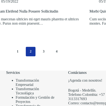
05/19/2022
05/1
am Eleifend Nulla Posuere Sollicitudin
Morbi Qui
maecenas ultricies mi eget mauris pharetra et ultrices
Cum sociis
e. Purus non enim praesent…
montes. Fa
1
2
3
4
Servicios
Contáctanos
Transformación
¡Agenda con nosotros!
Empresarial
Transformación
Bogotá - Medellín.
Tecnológica
Telefono Colombia: +57
Formulación y Gestión de
3113317693
Proyectos
Correo: contacto@tremy
Transferencia de